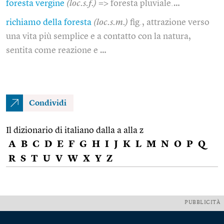
foresta vergine
(loc.s.f.)
=> foresta pluviale.…
richiamo della foresta
(loc.s.m.)
fig., attrazione verso
una vita più semplice e a contatto con la natura,
sentita come reazione e …
Condividi
Il dizionario di italiano dalla a alla z
A
B
C
D
E
F
G
H
I
J
K
L
M
N
O
P
Q
R
S
T
U
V
W
X
Y
Z
PUBBLICITÀ