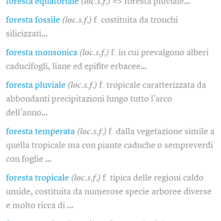
foresta equatoriale
(loc.s.f.)
=> foresta pluviale…
foresta fossile
(loc.s.f.)
f. costituita da tronchi
silicizzati…
foresta monsonica
(loc.s.f.)
f. in cui prevalgono alberi
caducifogli, liane ed epifite erbacee…
foresta pluviale
(loc.s.f.)
f. tropicale caratterizzata da
abbondanti precipitazioni lungo tutto l'arco
dell'anno…
foresta temperata
(loc.s.f.)
f. dalla vegetazione simile a
quella tropicale ma con piante caduche o sempreverdi
con foglie …
foresta tropicale
(loc.s.f.)
f. tipica delle regioni caldo
umide, costituita da numerose specie arboree diverse
e molto ricca di …