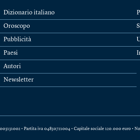
Dizionario italiano
P
Oroscopo
S
Pubblicità
U
Paesi
I
Autori
Newsletter
e 04003131002 • Partita iva 04850721004 • Capitale sociale 120.000 euro •
No