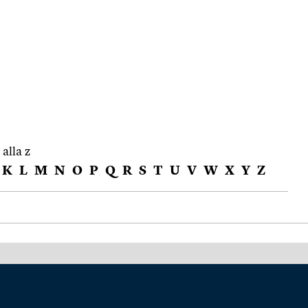
 alla z
K
L
M
N
O
P
Q
R
S
T
U
V
W
X
Y
Z