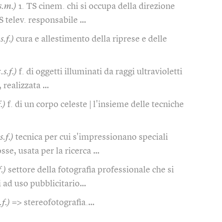
s.m.)
1. TS cinem. chi si occupa della direzione
TS telev. responsabile …
s.f.)
cura e allestimento della riprese e delle
.s.f.)
f. di oggetti illuminati da raggi ultravioletti
, realizzata …
.)
f. di un corpo celeste | l'insieme delle tecniche
s.f.)
tecnica per cui s'impressionano speciali
sse, usata per la ricerca …
.)
settore della fotografia professionale che si
 ad uso pubblicitario…
.f.)
=> stereofotografia.…