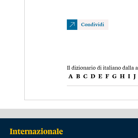
Condividi
Il dizionario di italiano dalla a
A
B
C
D
E
F
G
H
I
J