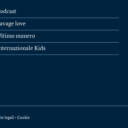
odcast
avage love
ltimo numero
nternazionale Kids
te legali
•
Cookie