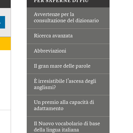
PER SAPERNE DI PIÙ
Avvertenze per la
consultazione del dizionario
A
Ricerca avanzata
Abbreviazioni
Il gran mare delle parole
È irresistibile l’ascesa degli
anglismi?
Un premio alla capacità di
adattamento
Il Nuovo vocabolario di base
della lingua italiana