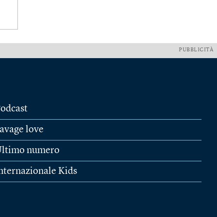
PUBBLICITÀ
odcast
avage love
ltimo numero
nternazionale Kids