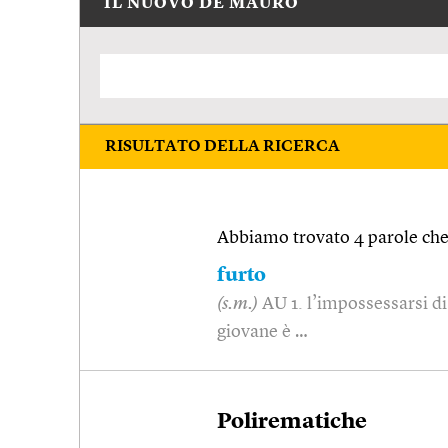
IL NUOVO DE MAURO
RISULTATO DELLA RICERCA
Abbiamo trovato 4 parole che 
furto
(s.m.)
AU 1. l’impossessarsi di 
giovane è …
Polirematiche