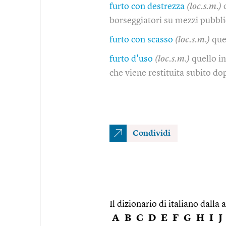
furto con destrezza
(loc.s.m.)
borseggiatori su mezzi pubblic
furto con scasso
(loc.s.m.)
que
furto d'uso
(loc.s.m.)
quello i
che viene restituita subito d
Condividi
Il dizionario di italiano dalla a
A
B
C
D
E
F
G
H
I
J