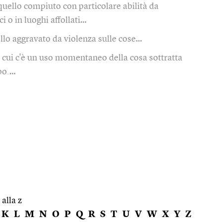
quello compiuto con particolare abilità da
i o in luoghi affollati…
llo aggravato da violenza sulle cose…
n cui c'è un uso momentaneo della cosa sottratta
opo.…
 alla z
K
L
M
N
O
P
Q
R
S
T
U
V
W
X
Y
Z