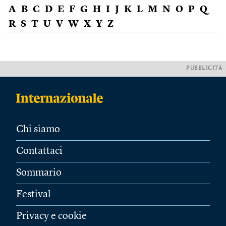
A
B
C
D
E
F
G
H
I
J
K
L
M
N
O
P
Q
R
S
T
U
V
W
X
Y
Z
PUBBLICITÀ
Chi siamo
Contattaci
Sommario
Festival
Privacy e cookie