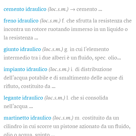
cemento idraulico
(loc.s.m.)
→ cemento …
freno idraulico
(loc.s.m.)
f. che sfrutta la resistenza che
incontra un rotore ruotando immerso in un liquido o
la resistenza …
giunto idraulico
(loc.s.m.)
g. in cui l'elemento
intermedio tra i due alberi è un fluido, spec. olio…
impianto idraulico
(loc.s.m.)
i. di distribuzione
dell'acqua potabile e di smaltimento delle acque di
rifiuto, costituito da …
legante idraulico
(loc.s.m.)
l. che si consolida
nell'acqua.…
martinetto idraulico
(loc.s.m.)
m. costituito da un
cilindro in cui scorre un pistone azionato da un fluido,
olio o acqua, spinto …