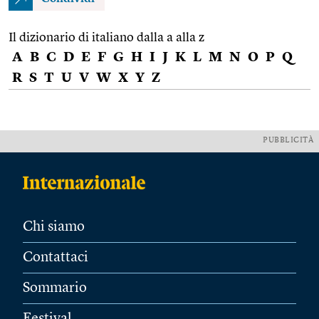
Il dizionario di italiano dalla a alla z
A
B
C
D
E
F
G
H
I
J
K
L
M
N
O
P
Q
R
S
T
U
V
W
X
Y
Z
PUBBLICITÀ
Chi siamo
Contattaci
Sommario