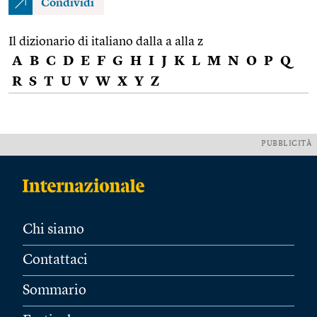
Condividi
Il dizionario di italiano dalla a alla z
A
B
C
D
E
F
G
H
I
J
K
L
M
N
O
P
Q
R
S
T
U
V
W
X
Y
Z
PUBBLICITÀ
Chi siamo
Contattaci
Sommario