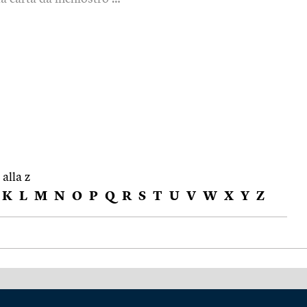
 alla z
K
L
M
N
O
P
Q
R
S
T
U
V
W
X
Y
Z