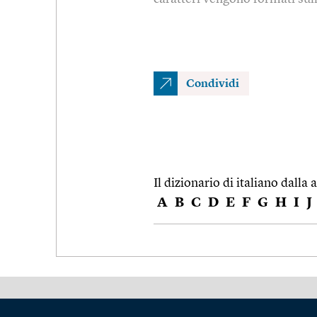
Condividi
Il dizionario di italiano dalla a
A
B
C
D
E
F
G
H
I
J