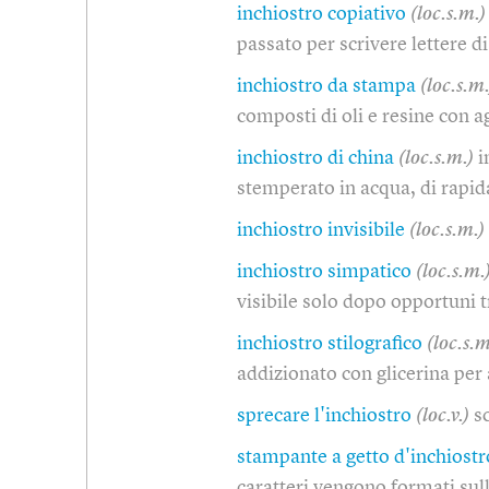
inchiostro copiativo
(loc.s.m.)
passato per scrivere lettere di
inchiostro da stampa
(loc.s.m.
composti di oli e resine con 
inchiostro di china
(loc.s.m.)
i
stemperato in acqua, di rapid
inchiostro invisibile
(loc.s.m.)
inchiostro simpatico
(loc.s.m.
visibile solo dopo opportuni 
inchiostro stilografico
(loc.s.m
addizionato con glicerina per 
sprecare l'inchiostro
(loc.v.)
s
stampante a getto d'inchiostr
caratteri vengono formati sull