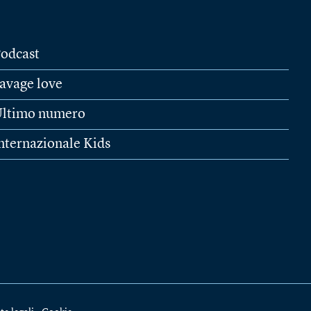
odcast
avage love
ltimo numero
nternazionale Kids