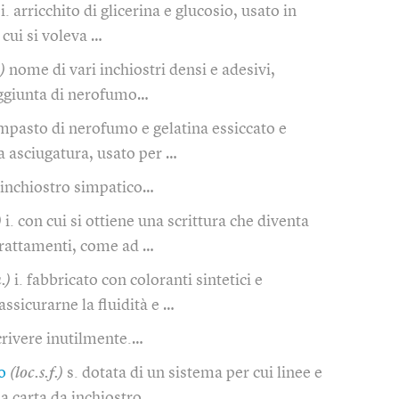
i. arricchito di glicerina e glucosio, usato in
 cui si voleva …
)
nome di vari inchiostri densi e adesivi,
aggiunta di nerofumo…
mpasto di nerofumo e gelatina essiccato e
a asciugatura, usato per …
inchiostro simpatico…
)
i. con cui si ottiene una scrittura che diventa
trattamenti, come ad …
.)
i. fabbricato con coloranti sintetici e
assicurarne la fluidità e …
crivere inutilmente.…
o
(loc.s.f.)
s. dotata di un sistema per cui linee e
a carta da inchiostro …