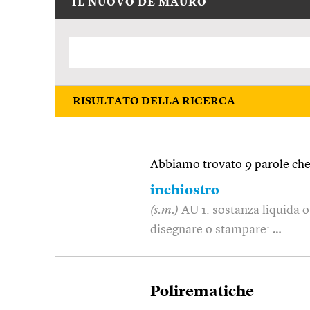
IL NUOVO DE MAURO
RISULTATO DELLA RICERCA
Abbiamo trovato 9 parole che 
inchiostro
(s.m.)
AU 1. sostanza liquida o 
disegnare o stampare: …
Polirematiche