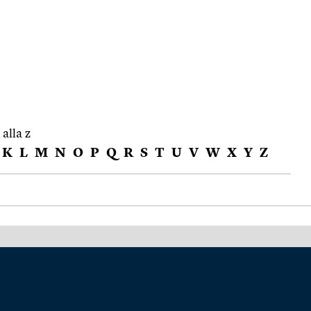
 alla z
K
L
M
N
O
P
Q
R
S
T
U
V
W
X
Y
Z