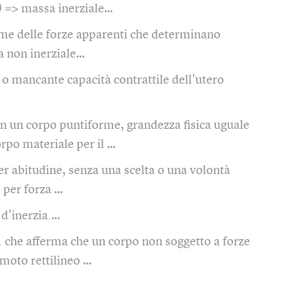
)
=> massa inerziale…
eme delle forze apparenti che determinano
a non inerziale…
 o mancante capacità contrattile dell'utero
in un corpo puntiforme, grandezza fisica uguale
rpo materiale per il …
er abitudine, senza una scelta o una volontà
. per forza …
 d'inerzia.…
. che afferma che un corpo non soggetto a forze
moto rettilineo …