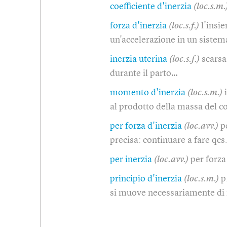
coefficiente d'inerzia
(loc.s.m.
forza d'inerzia
(loc.s.f.)
l'insi
un'accelerazione in un sistem
inerzia uterina
(loc.s.f.)
scarsa
durante il parto…
momento d'inerzia
(loc.s.m.)
al prodotto della massa del co
per forza d'inerzia
(loc.avv.)
p
precisa: continuare a fare qcs
per inerzia
(loc.avv.)
per forza
principio d'inerzia
(loc.s.m.)
p
si muove necessariamente di 