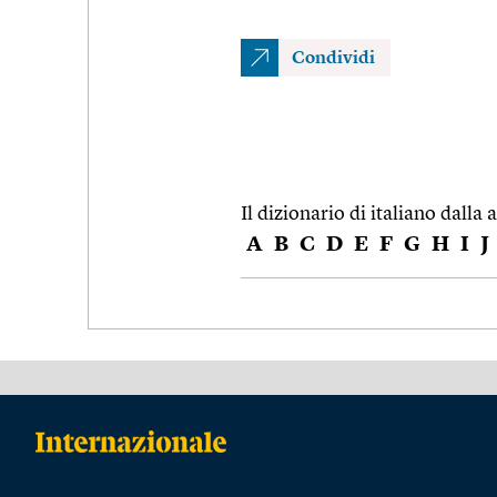
Condividi
Il dizionario di italiano dalla a
A
B
C
D
E
F
G
H
I
J