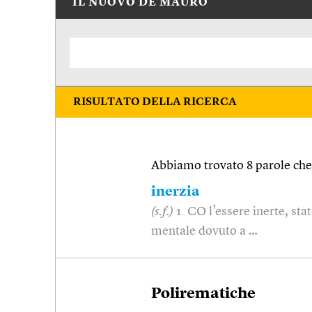
IL NUOVO DE MAURO
RISULTATO DELLA RICERCA
Abbiamo trovato 8 parole che 
inerzia
(s.f.)
1. CO l’essere inerte, stat
mentale dovuto a …
Polirematiche