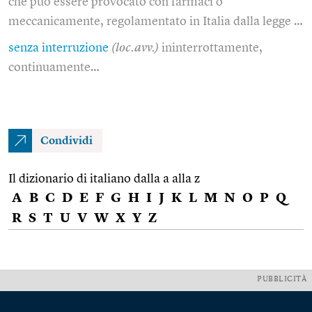
che può essere provocato con farmaci o
meccanicamente, regolamentato in Italia dalla legge …
senza interruzione
(loc.avv.)
ininterrottamente,
continuamente…
Condividi
Il dizionario di italiano dalla a alla z
A
B
C
D
E
F
G
H
I
J
K
L
M
N
O
P
Q
R
S
T
U
V
W
X
Y
Z
PUBBLICITÀ