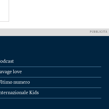
PUBBLICITÀ
odcast
avage love
ltimo numero
nternazionale Kids