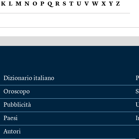
K
L
M
N
O
P
Q
R
S
T
U
V
W
X
Y
Z
Dizionario italiano
P
Oroscopo
S
Pubblicità
U
Paesi
I
Autori