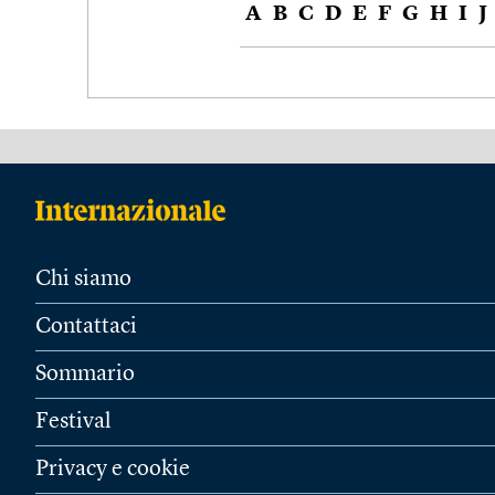
A
B
C
D
E
F
G
H
I
J
Chi siamo
Contattaci
Sommario
Festival
Privacy e cookie