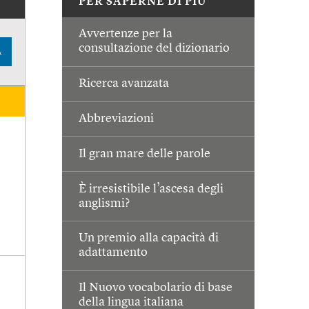
PER SAPERNE DI PIÙ
Avvertenze per la
consultazione del dizionario
A
Ricerca avanzata
Abbreviazioni
Il gran mare delle parole
È irresistibile l’ascesa degli
anglismi?
Un premio alla capacità di
adattamento
Il Nuovo vocabolario di base
della lingua italiana