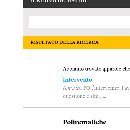
IL NUOVO DE MAURO
RISULTATO DELLA RICERCA
Abbiamo trovato 4 parole che 
intervento
(s.m.)
1a. FO l’intervenire, l’a
questione e sim., …
Polirematiche