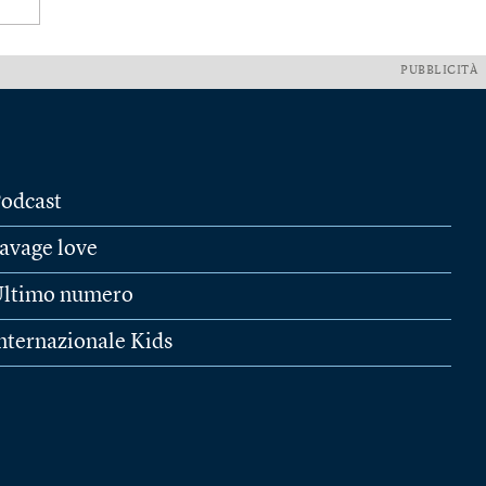
PUBBLICITÀ
odcast
avage love
ltimo numero
nternazionale Kids