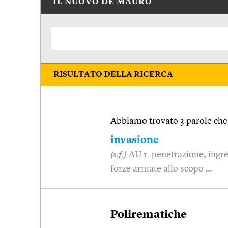
IL NUOVO DE MAURO
RISULTATO DELLA RICERCA
Abbiamo trovato 3 parole che 
invasione
(s.f.)
AU 1. penetrazione, ingres
forze armate allo scopo …
Polirematiche