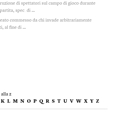
rruzione di spettatori sul campo di gioco durante
artita, spec. di …
reato commesso da chi invade arbitrariamente
i, al fine di …
 alla z
K
L
M
N
O
P
Q
R
S
T
U
V
W
X
Y
Z