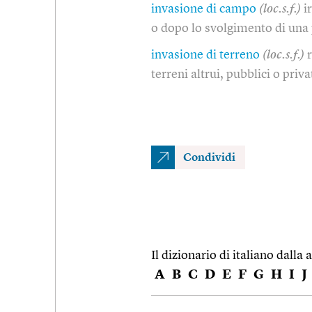
invasione di campo
(loc.s.f.)
i
o dopo lo svolgimento di una p
invasione di terreno
(loc.s.f.)
terreni altrui, pubblici o privat
Condividi
Il dizionario di italiano dalla a
A
B
C
D
E
F
G
H
I
J