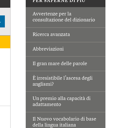
PER SAPERNE DI PIÙ
Avvertenze per la
consultazione del dizionario
A
Ricerca avanzata
Abbreviazioni
Il gran mare delle parole
È irresistibile l’ascesa degli
anglismi?
Un premio alla capacità di
adattamento
Il Nuovo vocabolario di base
della lingua italiana