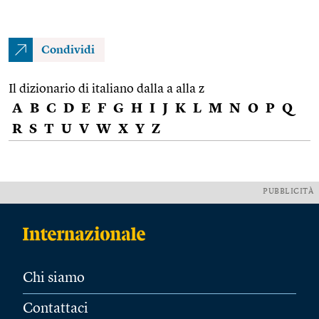
Condividi
Il dizionario di italiano dalla a alla z
A
B
C
D
E
F
G
H
I
J
K
L
M
N
O
P
Q
R
S
T
U
V
W
X
Y
Z
PUBBLICITÀ
Chi siamo
Contattaci