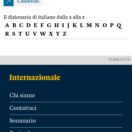
Condividi
Il dizionario di italiano dalla a alla z
A
B
C
D
E
F
G
H
I
J
K
L
M
N
O
P
Q
R
S
T
U
V
W
X
Y
Z
PUBBLICITÀ
Chi siamo
Contattaci
Sommario