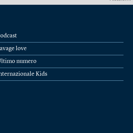
odcast
avage love
ltimo numero
nternazionale Kids