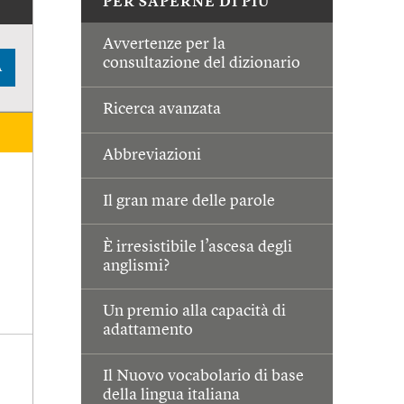
PER SAPERNE DI PIÙ
Avvertenze per la
consultazione del dizionario
A
Ricerca avanzata
Abbreviazioni
Il gran mare delle parole
È irresistibile l’ascesa degli
anglismi?
Un premio alla capacità di
adattamento
Il Nuovo vocabolario di base
della lingua italiana