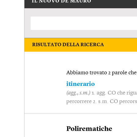
IL NUOVO DE MAURO
RISULTATO DELLA RICERCA
Abbiamo trovato 2 parole che 
itinerario
(agg., s.m.)
1. agg. CO che rigu
percorrere 2. s.m. CO percors
Polirematiche