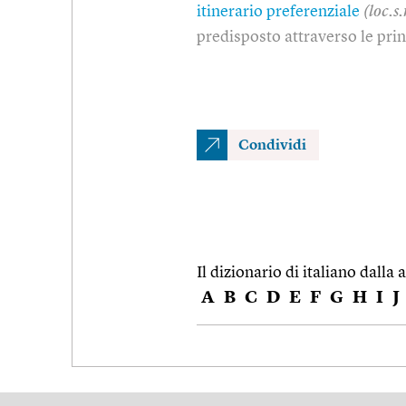
itinerario preferenziale
(loc.s
predisposto attraverso le prin
Condividi
Il dizionario di italiano dalla a
A
B
C
D
E
F
G
H
I
J