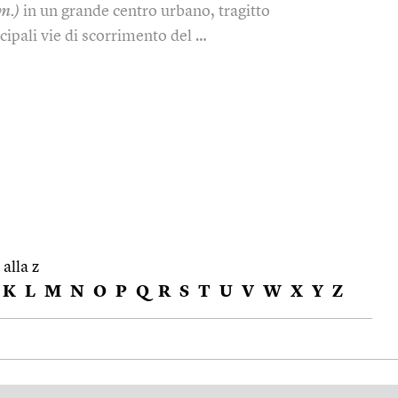
.m.)
in un grande centro urbano, tragitto
cipali vie di scorrimento del …
 alla z
K
L
M
N
O
P
Q
R
S
T
U
V
W
X
Y
Z