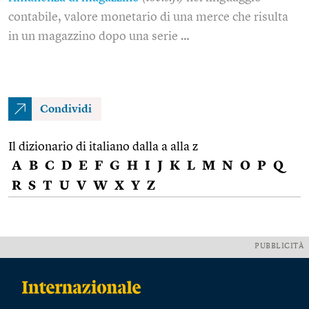
contabile, valore monetario di una merce che risulta
in un magazzino dopo una serie …
Condividi
Il dizionario di italiano dalla a alla z
A
B
C
D
E
F
G
H
I
J
K
L
M
N
O
P
Q
R
S
T
U
V
W
X
Y
Z
PUBBLICITÀ