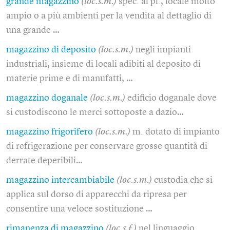
grande magazzino
(loc.s.m.)
spec. al pl., locale molto
ampio o a più ambienti per la vendita al dettaglio di
una grande …
magazzino di deposito
(loc.s.m.)
negli impianti
industriali, insieme di locali adibiti al deposito di
materie prime e di manufatti, …
magazzino doganale
(loc.s.m.)
edificio doganale dove
si custodiscono le merci sottoposte a dazio…
magazzino frigorifero
(loc.s.m.)
m. dotato di impianto
di refrigerazione per conservare grosse quantità di
derrate deperibili…
magazzino intercambiabile
(loc.s.m.)
custodia che si
applica sul dorso di apparecchi da ripresa per
consentire una veloce sostituzione …
rimanenza di magazzino
(loc.s.f.)
nel linguaggio