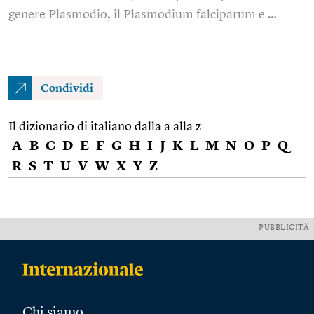
genere Plasmodio, il Plasmodium falciparum e …
Condividi
Il dizionario di italiano dalla a alla z
A
B
C
D
E
F
G
H
I
J
K
L
M
N
O
P
Q
R
S
T
U
V
W
X
Y
Z
PUBBLICITÀ
Chi siamo