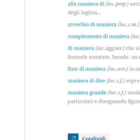
alla maniera di
(loc.prep.)
seco
degli inglesi…
avverbio di maniera
(loc.s.m.)
complemento di maniera
(loc
di maniera
(loc.agg.inv.)
che si
formule scontate, banale: un r
fuor di maniera
(loc.avv.)
in 
maniera di dire
(loc.s.f.)
espre
maniera grande
(loc.s.f.)
modo 
particolari e disegnando figu
Condividi