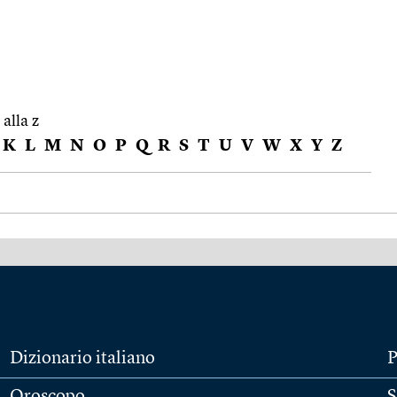
 alla z
K
L
M
N
O
P
Q
R
S
T
U
V
W
X
Y
Z
Dizionario italiano
P
Oroscopo
S