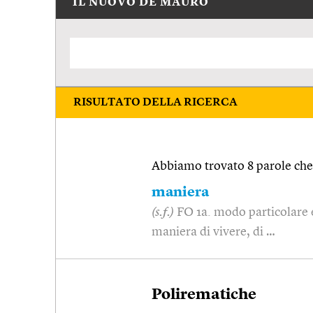
IL NUOVO DE MAURO
RISULTATO DELLA RICERCA
Abbiamo trovato 8 parole che 
maniera
(s.f.)
FO 1a. modo particolare e
maniera di vivere, di …
Polirematiche