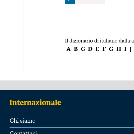
Il dizionario di italiano dalla a
A
B
C
D
E
F
G
H
I
J
Chi siamo
Contattaci