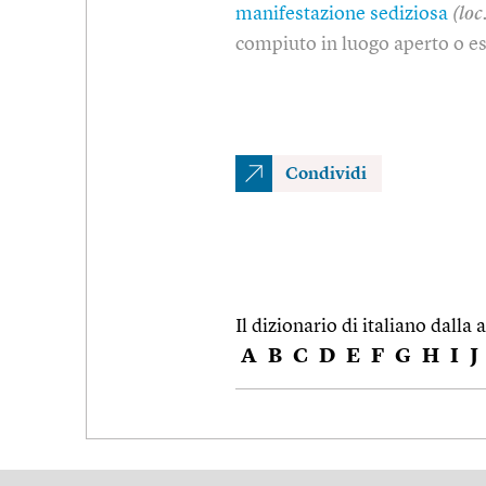
manifestazione sediziosa
(loc.
compiuto in luogo aperto o e
Condividi
Il dizionario di italiano dalla a
A
B
C
D
E
F
G
H
I
J