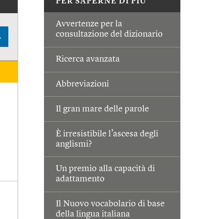
PER SAPERNE DI PIÙ
Avvertenze per la
consultazione del dizionario
A
Ricerca avanzata
Abbreviazioni
Il gran mare delle parole
È irresistibile l’ascesa degli
anglismi?
Un premio alla capacità di
adattamento
Il Nuovo vocabolario di base
della lingua italiana