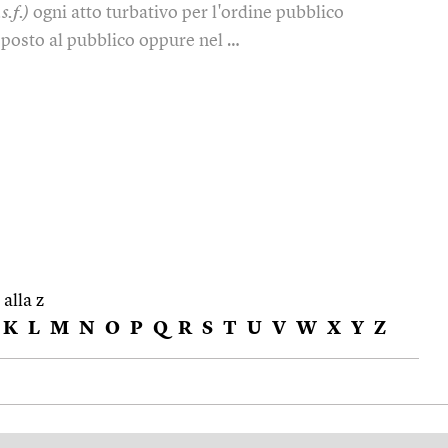
s.f.)
ogni atto turbativo per l'ordine pubblico
sposto al pubblico oppure nel …
 alla z
K
L
M
N
O
P
Q
R
S
T
U
V
W
X
Y
Z