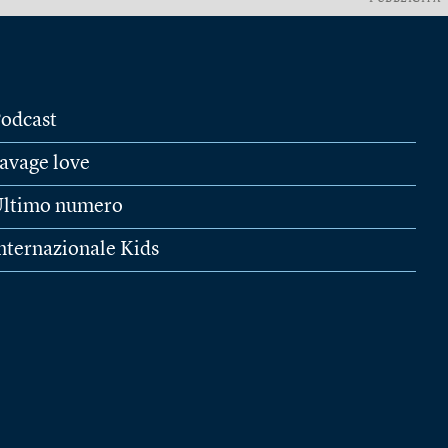
odcast
avage love
ltimo numero
nternazionale Kids