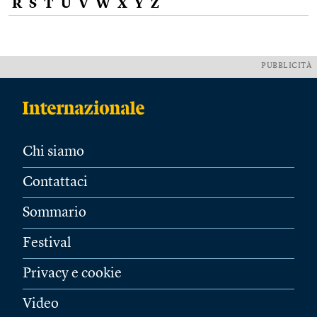
R
S
T
U
V
W
X
Y
Z
PUBBLICITÀ
Chi siamo
Contattaci
Sommario
Festival
Privacy e cookie
Video