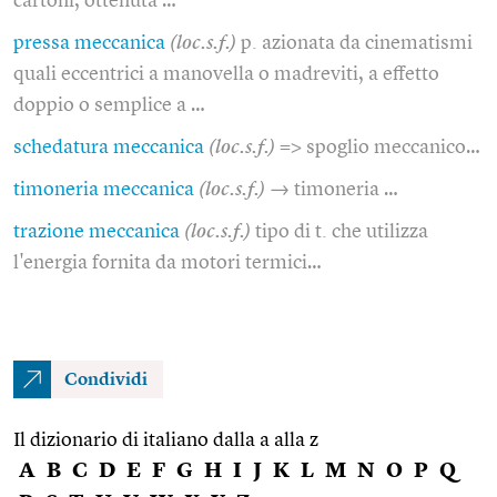
cartoni, ottenuta …
pressa meccanica
(loc.s.f.)
p. azionata da cinematismi
quali eccentrici a manovella o madreviti, a effetto
doppio o semplice a …
schedatura meccanica
(loc.s.f.)
=> spoglio meccanico…
timoneria meccanica
(loc.s.f.)
→ timoneria …
trazione meccanica
(loc.s.f.)
tipo di t. che utilizza
l'energia fornita da motori termici…
Condividi
Il dizionario di italiano dalla a alla z
A
B
C
D
E
F
G
H
I
J
K
L
M
N
O
P
Q