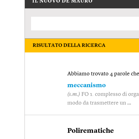
IL NUOVO DE MAURO
RISULTATO DELLA RICERCA
Abbiamo trovato 4 parole che 
meccanismo
(s.m.)
FO 1. complesso di organi
modo da trasmettere un …
Polirematiche