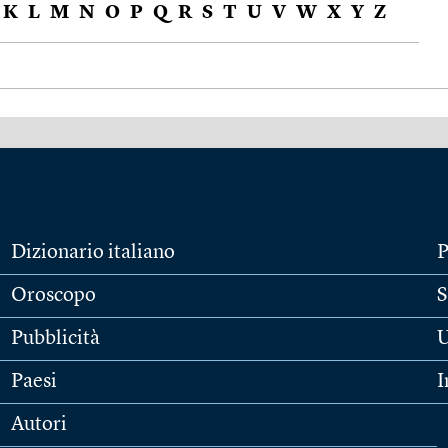
K
L
M
N
O
P
Q
R
S
T
U
V
W
X
Y
Z
Dizionario italiano
P
Oroscopo
S
Pubblicità
U
Paesi
I
Autori