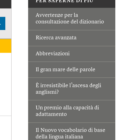
PER SAPERNE DI PIÙ
Avvertenze per la
consultazione del dizionario
A
Ricerca avanzata
Abbreviazioni
Il gran mare delle parole
È irresistibile l’ascesa degli
anglismi?
Un premio alla capacità di
adattamento
Il Nuovo vocabolario di base
della lingua italiana