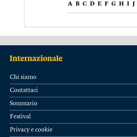
A
B
C
D
E
F
G
H
I
J
Chi siamo
Contattaci
Sommario
Festival
Privacy e cookie