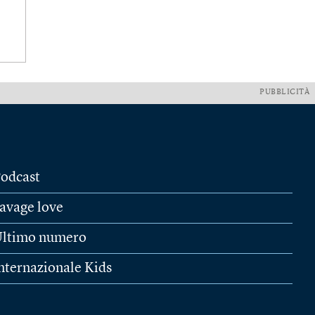
PUBBLICITÀ
odcast
avage love
ltimo numero
nternazionale Kids