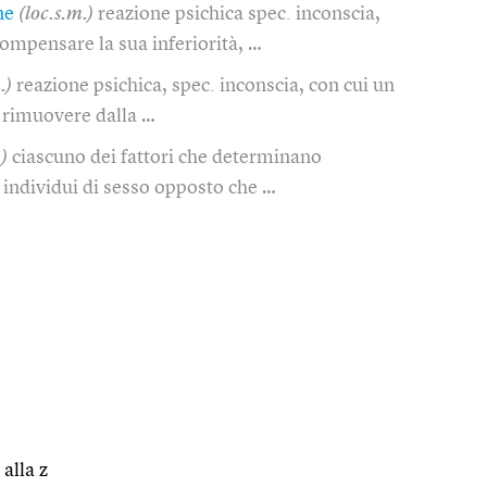
ne
(loc.s.m.)
reazione psichica spec. inconscia,
compensare la sua inferiorità, …
.)
reazione psichica, spec. inconscia, con cui un
i rimuovere dalla …
.)
ciascuno dei fattori che determinano
a individui di sesso opposto che …
 alla z