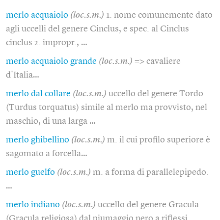
merlo acquaiolo
(loc.s.m.)
1. nome comunemente dato
agli uccelli del genere Cinclus, e spec. al Cinclus
cinclus 2. impropr., …
merlo acquaiolo grande
(loc.s.m.)
=> cavaliere
d'Italia…
merlo dal collare
(loc.s.m.)
uccello del genere Tordo
(Turdus torquatus) simile al merlo ma provvisto, nel
maschio, di una larga …
merlo ghibellino
(loc.s.m.)
m. il cui profilo superiore è
sagomato a forcella…
merlo guelfo
(loc.s.m.)
m. a forma di parallelepipedo.
…
merlo indiano
(loc.s.m.)
uccello del genere Gracula
(Gracula religiosa) dal piumaggio nero a riflessi