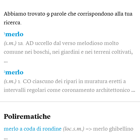
Abbiamo trovato 9 parole che corrispondono alla tua
ricerca.
1
merlo
(s.m.)
1a. AD uccello dal verso melodioso molto
comune nei boschi, nei giardini e nei terreni coltivati,
…
2
merlo
(s.m.)
1. CO ciascuno dei ripari in muratura eretti a
intervalli regolari come coronamento architettonico …
Polirematiche
merlo a coda di rondine
(loc.s.m.)
=> merlo ghibellino
…