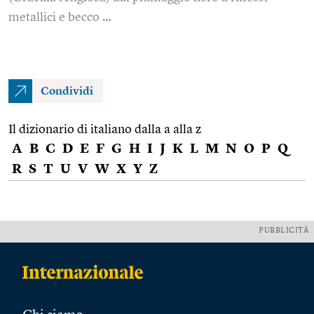
metallici e becco …
Condividi
Il dizionario di italiano dalla a alla z
A
B
C
D
E
F
G
H
I
J
K
L
M
N
O
P
Q
R
S
T
U
V
W
X
Y
Z
PUBBLICITÀ