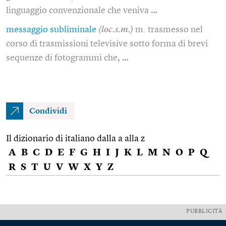
linguaggio convenzionale che veniva …
messaggio subliminale
(loc.s.m.)
m. trasmesso nel
corso di trasmissioni televisive sotto forma di brevi
sequenze di fotogrammi che, …
Condividi
Il dizionario di italiano dalla a alla z
A
B
C
D
E
F
G
H
I
J
K
L
M
N
O
P
Q
R
S
T
U
V
W
X
Y
Z
PUBBLICITÀ