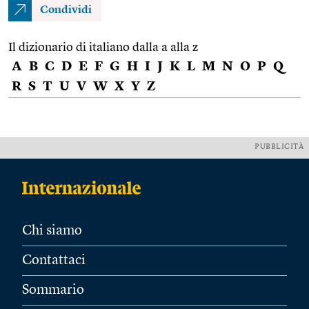
Condividi
Il dizionario di italiano dalla a alla z
A
B
C
D
E
F
G
H
I
J
K
L
M
N
O
P
Q
R
S
T
U
V
W
X
Y
Z
PUBBLICITÀ
Chi siamo
Contattaci
Sommario