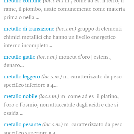
metallo comune
(loc.s.m.)
m., come ad es. il ferro, il
rame, il piombo, usato comunemente come materia
prima o nella …
metallo di transizione
(loc.s.m.)
gruppo di elementi
chimici metallici che hanno un livello energetico
interno incompleto…
metallo giallo
(loc.s.m.)
moneta d'oro | estens.,
denaro…
metallo leggero
(loc.s.m.)
m. caratterizzato da peso
specifico inferiore a 4…
metallo nobile
(loc.s.m.)
m. come ad es. il platino,
l'oro o l'osmio, non attaccabile dagli acidi e che si
ossida …
metallo pesante
(loc.s.m.)
m. caratterizzato da peso
specifico superiore a 4…