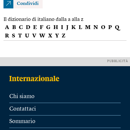
Condividi
Il dizionario di italiano dalla a alla z
A
B
C
D
E
F
G
H
I
J
K
L
M
N
O
P
Q
R
S
T
U
V
W
X
Y
Z
PUBBLICITÀ
Chi siamo
Contattaci
Sommario