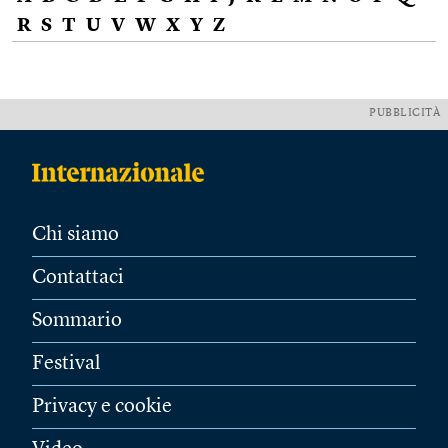
R
S
T
U
V
W
X
Y
Z
PUBBLICITÀ
Chi siamo
Contattaci
Sommario
Festival
Privacy e cookie