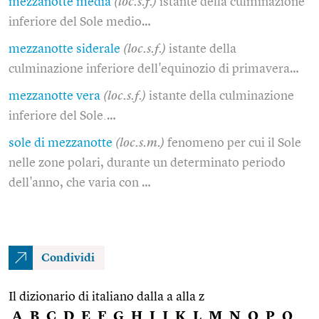
mezzanotte media
(loc.s.f.)
istante della culminazione
inferiore del Sole medio…
mezzanotte siderale
(loc.s.f.)
istante della
culminazione inferiore dell'equinozio di primavera…
mezzanotte vera
(loc.s.f.)
istante della culminazione
inferiore del Sole.…
sole di mezzanotte
(loc.s.m.)
fenomeno per cui il Sole
nelle zone polari, durante un determinato periodo
dell'anno, che varia con …
Condividi
Il dizionario di italiano dalla a alla z
A
B
C
D
E
F
G
H
I
J
K
L
M
N
O
P
Q