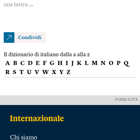
una lastra …
Condividi
Il dizionario di italiano dalla a alla z
A
B
C
D
E
F
G
H
I
J
K
L
M
N
O
P
Q
R
S
T
U
V
W
X
Y
Z
PUBBLICITÀ
Chi siamo