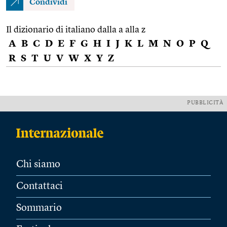
Condividi
Il dizionario di italiano dalla a alla z
A
B
C
D
E
F
G
H
I
J
K
L
M
N
O
P
Q
R
S
T
U
V
W
X
Y
Z
PUBBLICITÀ
Chi siamo
Contattaci
Sommario