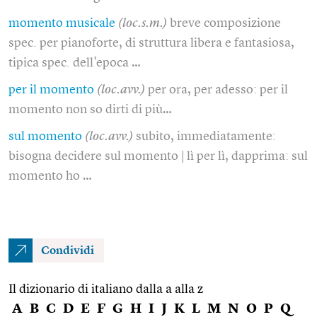
momento musicale
(loc.s.m.)
breve composizione
spec. per pianoforte, di struttura libera e fantasiosa,
tipica spec. dell'epoca …
per il momento
(loc.avv.)
per ora, per adesso: per il
momento non so dirti di più…
sul momento
(loc.avv.)
subito, immediatamente:
bisogna decidere sul momento | lì per lì, dapprima: sul
momento ho …
Condividi
Il dizionario di italiano dalla a alla z
A
B
C
D
E
F
G
H
I
J
K
L
M
N
O
P
Q