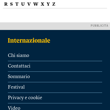
R
S
T
U
V
W
X
Y
Z
PUBBLICITÀ
Chi siamo
Contattaci
Sommario
Festival
Privacy e cookie
Video