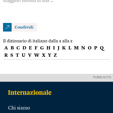
maggiori sistemi di una …
Condividi
Il dizionario di italiano dalla a alla z
A
B
C
D
E
F
G
H
I
J
K
L
M
N
O
P
Q
R
S
T
U
V
W
X
Y
Z
PUBBLICITÀ
Chi siamo