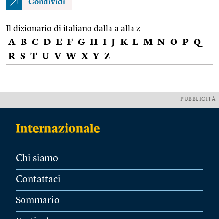
Condividi
Il dizionario di italiano dalla a alla z
A
B
C
D
E
F
G
H
I
J
K
L
M
N
O
P
Q
R
S
T
U
V
W
X
Y
Z
PUBBLICITÀ
Chi siamo
Contattaci
Sommario