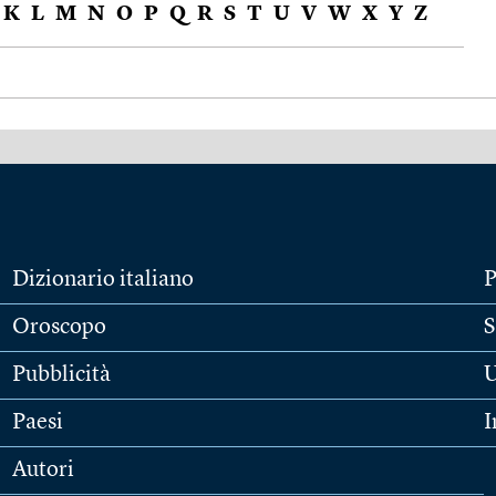
K
L
M
N
O
P
Q
R
S
T
U
V
W
X
Y
Z
Dizionario italiano
P
Oroscopo
S
Pubblicità
U
Paesi
I
Autori