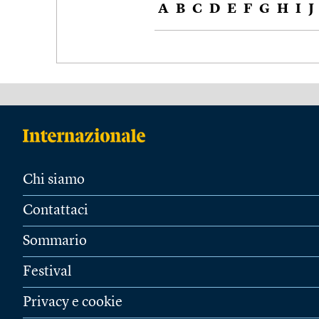
A
B
C
D
E
F
G
H
I
J
Chi siamo
Contattaci
Sommario
Festival
Privacy e cookie