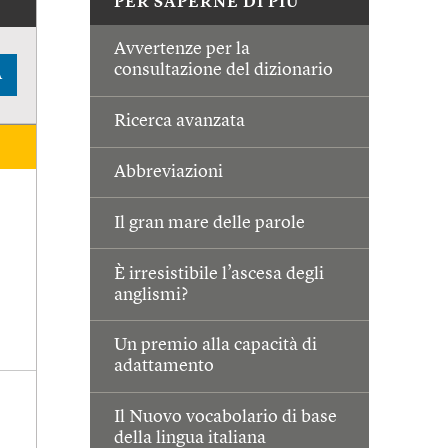
PER SAPERNE DI PIÙ
Avvertenze per la
consultazione del dizionario
A
Ricerca avanzata
Abbreviazioni
Il gran mare delle parole
È irresistibile l’ascesa degli
anglismi?
Un premio alla capacità di
adattamento
Il Nuovo vocabolario di base
della lingua italiana