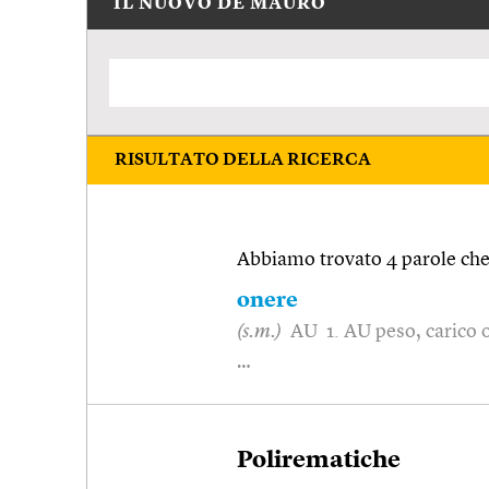
IL NUOVO DE MAURO
RISULTATO DELLA RICERCA
Abbiamo trovato 4 parole che 
onere
(s.m.)
AU 1. AU peso, carico o
…
Polirematiche