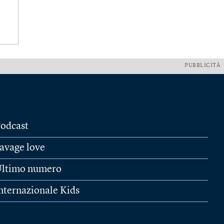
PUBBLICITÀ
odcast
avage love
ltimo numero
nternazionale Kids