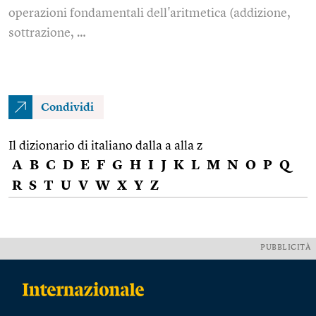
operazioni fondamentali dell'aritmetica (addizione,
sottrazione, …
Condividi
Il dizionario di italiano dalla a alla z
A
B
C
D
E
F
G
H
I
J
K
L
M
N
O
P
Q
R
S
T
U
V
W
X
Y
Z
PUBBLICITÀ