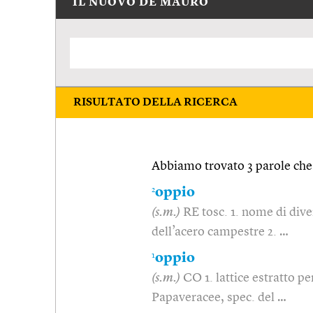
IL NUOVO DE MAURO
RISULTATO DELLA RICERCA
Abbiamo trovato 3 parole che 
2
oppio
(s.m.)
RE tosc. 1. nome di dive
dell’acero campestre 2. …
1
oppio
(s.m.)
CO 1. lattice estratto pe
Papaveracee, spec. del …