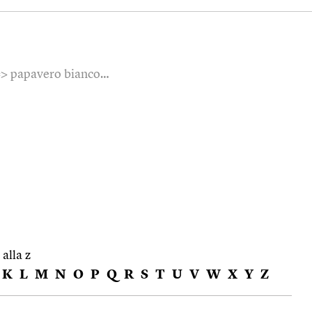
> papavero bianco…
 alla z
K
L
M
N
O
P
Q
R
S
T
U
V
W
X
Y
Z