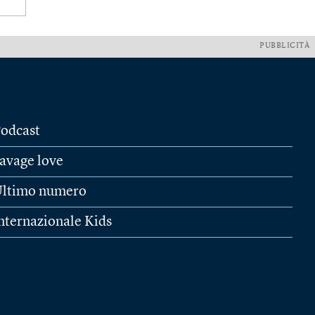
PUBBLICITÀ
odcast
avage love
ltimo numero
nternazionale Kids