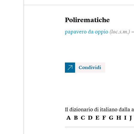
Polirematiche
papavero da oppio
(loc.s.m.)
=
Condividi
Il dizionario di italiano dalla a
A
B
C
D
E
F
G
H
I
J