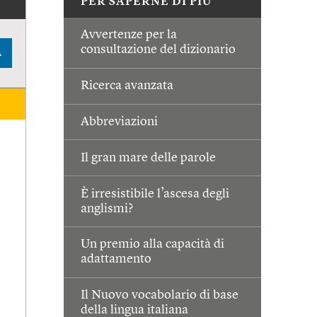
PER SAPERNE DI PIÙ
Avvertenze per la
consultazione del dizionario
A
Ricerca avanzata
Abbreviazioni
Il gran mare delle parole
È irresistibile l’ascesa degli
anglismi?
Un premio alla capacità di
adattamento
Il Nuovo vocabolario di base
della lingua italiana