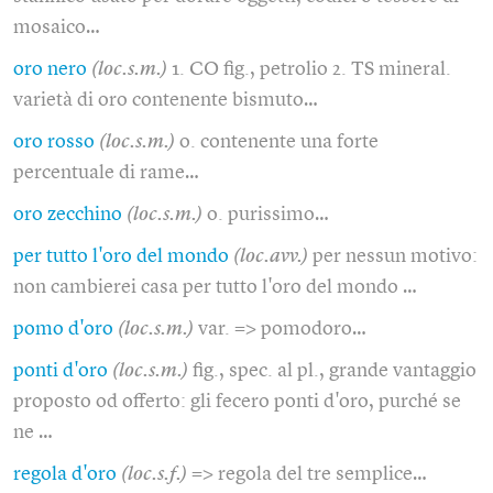
mosaico…
oro nero
(loc.s.m.)
1. CO fig., petrolio 2. TS mineral.
varietà di oro contenente bismuto…
oro rosso
(loc.s.m.)
o. contenente una forte
percentuale di rame…
oro zecchino
(loc.s.m.)
o. purissimo…
per tutto l'oro del mondo
(loc.avv.)
per nessun motivo:
non cambierei casa per tutto l'oro del mondo …
pomo d'oro
(loc.s.m.)
var. => pomodoro…
ponti d'oro
(loc.s.m.)
fig., spec. al pl., grande vantaggio
proposto od offerto: gli fecero ponti d'oro, purché se
ne …
regola d'oro
(loc.s.f.)
=> regola del tre semplice…