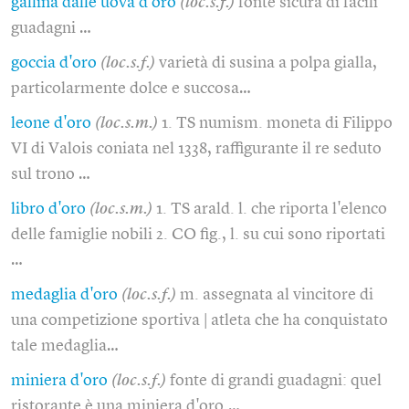
gallina dalle uova d'oro
(loc.s.f.)
fonte sicura di facili
guadagni …
goccia d'oro
(loc.s.f.)
varietà di susina a polpa gialla,
particolarmente dolce e succosa…
leone d'oro
(loc.s.m.)
1. TS numism. moneta di Filippo
VI di Valois coniata nel 1338, raffigurante il re seduto
sul trono …
libro d'oro
(loc.s.m.)
1. TS arald. l. che riporta l'elenco
delle famiglie nobili 2. CO fig., l. su cui sono riportati
…
medaglia d'oro
(loc.s.f.)
m. assegnata al vincitore di
una competizione sportiva | atleta che ha conquistato
tale medaglia…
miniera d'oro
(loc.s.f.)
fonte di grandi guadagni: quel
ristorante è una miniera d'oro.…