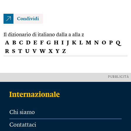
Condividi
Il dizionario di italiano dalla a alla z
A
B
C
D
E
F
G
H
I
J
K
L
M
N
O
P
Q
R
S
T
U
V
W
X
Y
Z
PUBBLICITÀ
Chi siamo
Contattaci