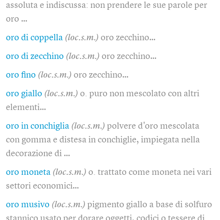
assoluta e indiscussa: non prendere le sue parole per
oro …
oro di coppella
(loc.s.m.)
oro zecchino…
oro di zecchino
(loc.s.m.)
oro zecchino…
oro fino
(loc.s.m.)
oro zecchino…
oro giallo
(loc.s.m.)
o. puro non mescolato con altri
elementi…
oro in conchiglia
(loc.s.m.)
polvere d'oro mescolata
con gomma e distesa in conchiglie, impiegata nella
decorazione di …
oro moneta
(loc.s.m.)
o. trattato come moneta nei vari
settori economici…
oro musivo
(loc.s.m.)
pigmento giallo a base di solfuro
stannico usato per dorare oggetti, codici o tessere di