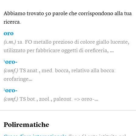
Abbiamo trovato 50 parole che corrispondono alla tua
ricerca.
oro
(s.m.)
1a. FO metallo prezioso di colore giallo lucente,
utilizzato per fabbricare oggetti di oreficeria, …
1
oro-
(conf.)
TS anat., med. bocca, relativo alla bocca:
orofaringe…
2
oro-
(conf.)
TS bot., zool., paleont. => oreo-…
Polirematiche