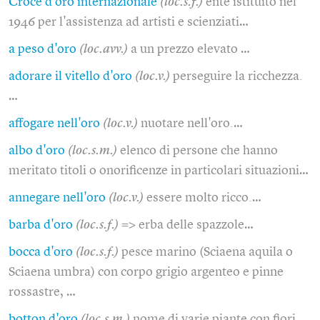
Croce d'oro internazionale
(loc.s.f.)
ente istituito nel
1946 per l'assistenza ad artisti e scienziati…
a peso d'oro
(loc.avv.)
a un prezzo elevato …
adorare il vitello d'oro
(loc.v.)
perseguire la ricchezza.
…
affogare nell'oro
(loc.v.)
nuotare nell'oro.…
albo d'oro
(loc.s.m.)
elenco di persone che hanno
meritato titoli o onorificenze in particolari situazioni…
annegare nell'oro
(loc.v.)
essere molto ricco.…
barba d'oro
(loc.s.f.)
=> erba delle spazzole…
bocca d'oro
(loc.s.f.)
pesce marino (Sciaena aquila o
Sciaena umbra) con corpo grigio argenteo e pinne
rossastre, …
botton d'oro
(loc.s.m.)
nome di varie piante con fiori