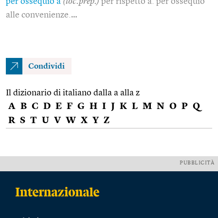
per ossequio a
(loc.prep.)
per rispetto a: per ossequio
alle convenienze.…
Condividi
Il dizionario di italiano dalla a alla z
A
B
C
D
E
F
G
H
I
J
K
L
M
N
O
P
Q
R
S
T
U
V
W
X
Y
Z
PUBBLICITÀ