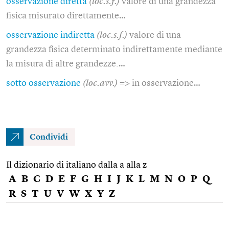
osservazione diretta
(loc.s.f.)
valore di una grandezza
fisica misurato direttamente…
osservazione indiretta
(loc.s.f.)
valore di una
grandezza fisica determinato indirettamente mediante
la misura di altre grandezze.…
sotto osservazione
(loc.avv.)
=> in osservazione…
Condividi
Il dizionario di italiano dalla a alla z
A
B
C
D
E
F
G
H
I
J
K
L
M
N
O
P
Q
R
S
T
U
V
W
X
Y
Z