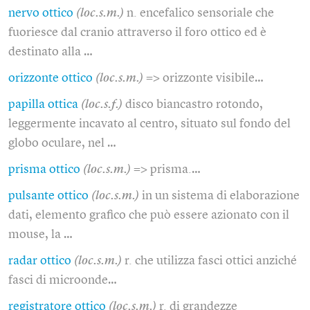
nervo ottico
(loc.s.m.)
n. encefalico sensoriale che
fuoriesce dal cranio attraverso il foro ottico ed è
destinato alla …
orizzonte ottico
(loc.s.m.)
=> orizzonte visibile…
papilla ottica
(loc.s.f.)
disco biancastro rotondo,
leggermente incavato al centro, situato sul fondo del
globo oculare, nel …
prisma ottico
(loc.s.m.)
=> prisma.…
pulsante ottico
(loc.s.m.)
in un sistema di elaborazione
dati, elemento grafico che può essere azionato con il
mouse, la …
radar ottico
(loc.s.m.)
r. che utilizza fasci ottici anziché
fasci di microonde…
registratore ottico
(loc.s.m.)
r. di grandezze