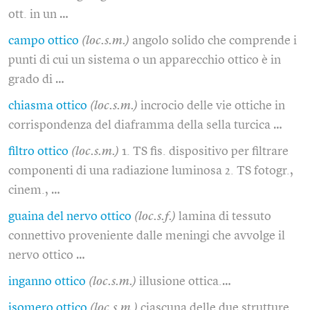
ott. in un …
campo ottico
(loc.s.m.)
angolo solido che comprende i
punti di cui un sistema o un apparecchio ottico è in
grado di …
chiasma ottico
(loc.s.m.)
incrocio delle vie ottiche in
corrispondenza del diaframma della sella turcica …
filtro ottico
(loc.s.m.)
1. TS fis. dispositivo per filtrare
componenti di una radiazione luminosa 2. TS fotogr.,
cinem., …
guaina del nervo ottico
(loc.s.f.)
lamina di tessuto
connettivo proveniente dalle meningi che avvolge il
nervo ottico …
inganno ottico
(loc.s.m.)
illusione ottica.…
isomero ottico
(loc.s.m.)
ciascuna delle due strutture