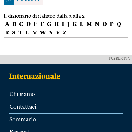
Condividi
Il dizionario di italiano dalla a alla z
A
B
C
D
E
F
G
H
I
J
K
L
M
N
O
P
Q
R
S
T
U
V
W
X
Y
Z
PUBBLICITÀ
Chi siamo
Contattaci
Sommario