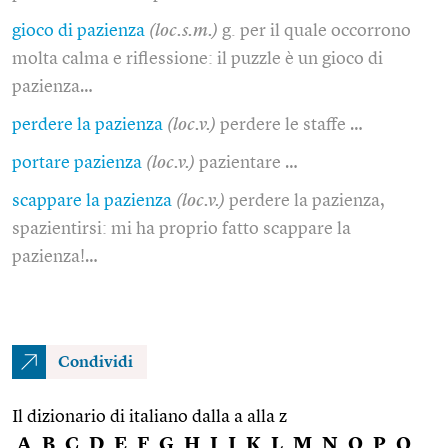
gioco di pazienza
(loc.s.m.)
g. per il quale occorrono
molta calma e riflessione: il puzzle è un gioco di
pazienza…
perdere la pazienza
(loc.v.)
perdere le staffe …
portare pazienza
(loc.v.)
pazientare …
scappare la pazienza
(loc.v.)
perdere la pazienza,
spazientirsi: mi ha proprio fatto scappare la
pazienza!…
Condividi
Il dizionario di italiano dalla a alla z
A
B
C
D
E
F
G
H
I
J
K
L
M
N
O
P
Q