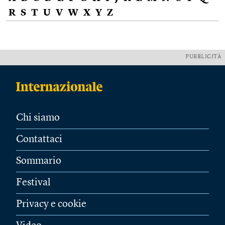
R
S
T
U
V
W
X
Y
Z
PUBBLICITÀ
Chi siamo
Contattaci
Sommario
Festival
Privacy e cookie