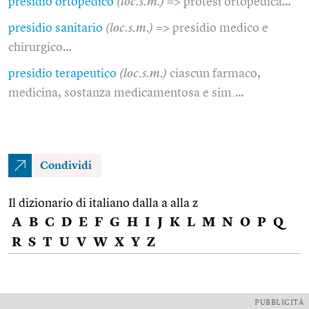
presidio ortopedico
(loc.s.m.)
=> protesi ortopedica…
presidio sanitario
(loc.s.m.)
=> presidio medico e
chirurgico…
presidio terapeutico
(loc.s.m.)
ciascun farmaco,
medicina, sostanza medicamentosa e sim.…
Condividi
Il dizionario di italiano dalla a alla z
A
B
C
D
E
F
G
H
I
J
K
L
M
N
O
P
Q
R
S
T
U
V
W
X
Y
Z
PUBBLICITÀ