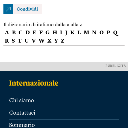
Condividi
Il dizionario di italiano dalla a alla z
A
B
C
D
E
F
G
H
I
J
K
L
M
N
O
P
Q
R
S
T
U
V
W
X
Y
Z
PUBBLICITÀ
Chi siamo
Contattaci
Sommario