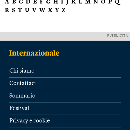
A
B
C
D
E
F
G
H
I
J
K
L
M
N
O
P
Q
R
S
T
U
V
W
X
Y
Z
PUBBLICITÀ
Chi siamo
Contattaci
Sommario
Festival
Privacy e cookie