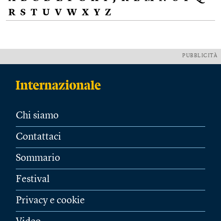
R
S
T
U
V
W
X
Y
Z
PUBBLICITÀ
Chi siamo
Contattaci
Sommario
Festival
Privacy e cookie