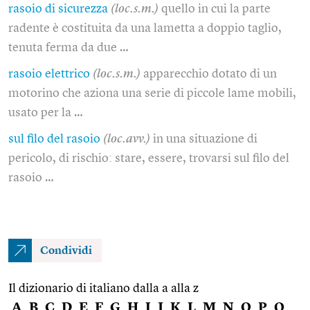
rasoio di sicurezza
(loc.s.m.)
quello in cui la parte
radente è costituita da una lametta a doppio taglio,
tenuta ferma da due …
rasoio elettrico
(loc.s.m.)
apparecchio dotato di un
motorino che aziona una serie di piccole lame mobili,
usato per la …
sul filo del rasoio
(loc.avv.)
in una situazione di
pericolo, di rischio: stare, essere, trovarsi sul filo del
rasoio …
Condividi
Il dizionario di italiano dalla a alla z
A
B
C
D
E
F
G
H
I
J
K
L
M
N
O
P
Q