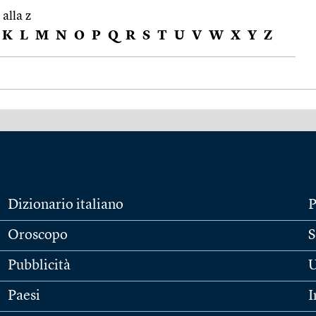
 alla z
K
L
M
N
O
P
Q
R
S
T
U
V
W
X
Y
Z
Dizionario italiano
P
Oroscopo
S
Pubblicità
U
Paesi
I