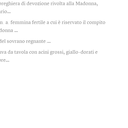
preghiera di devozione rivolta alla Madonna,
sario…
m. a. femmina fertile a cui è riservato il compito
, donna …
del sovrano regnante.…
uva da tavola con acini grossi, giallo-dorati e
bre…