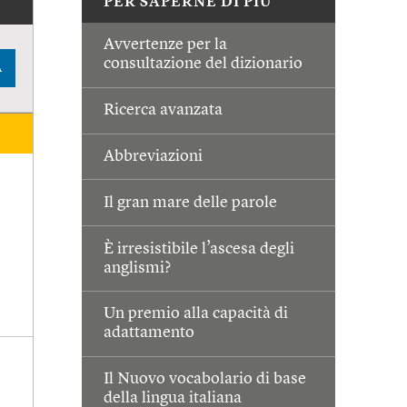
PER SAPERNE DI PIÙ
Avvertenze per la
consultazione del dizionario
A
Ricerca avanzata
Abbreviazioni
Il gran mare delle parole
È irresistibile l’ascesa degli
anglismi?
Un premio alla capacità di
adattamento
Il Nuovo vocabolario di base
della lingua italiana