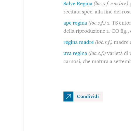
Salve Regina
(loc.s.f. e m.inv.)
recitata spec. alla fine del ro
ape regina
(loc.s.f.)
1. TS ento
della riproduzione 2. CO fig.
regina madre
(loc.s.f.)
madre 
uva regina
(loc.s.f.)
varietà di 
carnosi, che matura a settem
Condividi