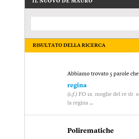
IL NUOVO DE MAURO
RISULTATO DELLA RICERCA
Abbiamo trovato 5 parole che 
regina
(s.f.)
FO 1a. moglie del re 1b.
la regina …
Polirematiche