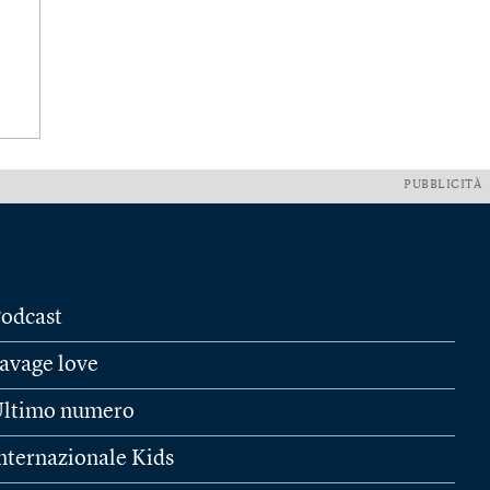
PUBBLICITÀ
odcast
avage love
ltimo numero
nternazionale Kids