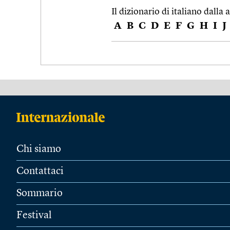
Il dizionario di italiano dalla a
A
B
C
D
E
F
G
H
I
J
Chi siamo
Contattaci
Sommario
Festival