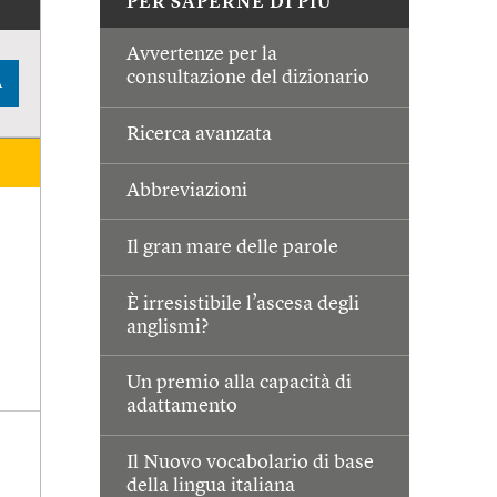
PER SAPERNE DI PIÙ
Avvertenze per la
consultazione del dizionario
A
Ricerca avanzata
Abbreviazioni
Il gran mare delle parole
È irresistibile l’ascesa degli
anglismi?
Un premio alla capacità di
adattamento
Il Nuovo vocabolario di base
della lingua italiana