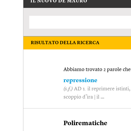
IL NUOVO DE MAURO
RISULTATO DELLA RICERCA
Abbiamo trovato 2 parole che 
repressione
(s.f.)
AD 1. il reprimere istinti
scoppio d’ira | il …
Polirematiche