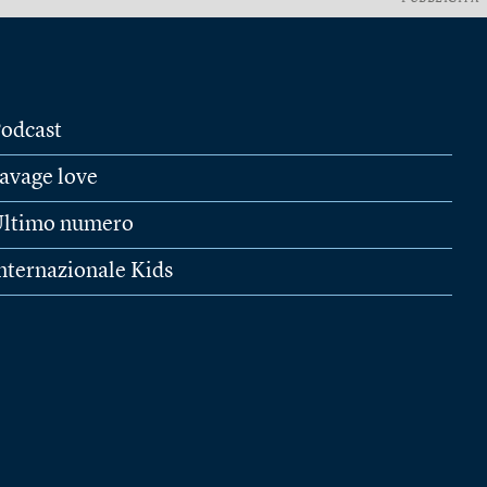
odcast
avage love
ltimo numero
nternazionale Kids