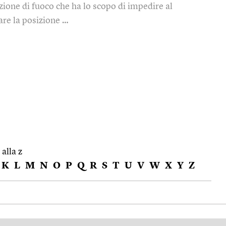
zione di fuoco che ha lo scopo di impedire al
re la posizione …
 alla z
K
L
M
N
O
P
Q
R
S
T
U
V
W
X
Y
Z