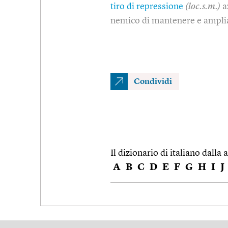
tiro di repressione
(loc.s.m.)
a
nemico di mantenere e amplia
Condividi
Il dizionario di italiano dalla a
A
B
C
D
E
F
G
H
I
J