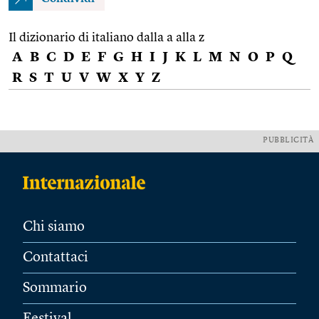
Il dizionario di italiano dalla a alla z
A
B
C
D
E
F
G
H
I
J
K
L
M
N
O
P
Q
R
S
T
U
V
W
X
Y
Z
PUBBLICITÀ
Chi siamo
Contattaci
Sommario