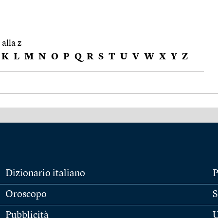
 alla z
K
L
M
N
O
P
Q
R
S
T
U
V
W
X
Y
Z
Dizionario italiano
P
Oroscopo
S
Pubblicità
U