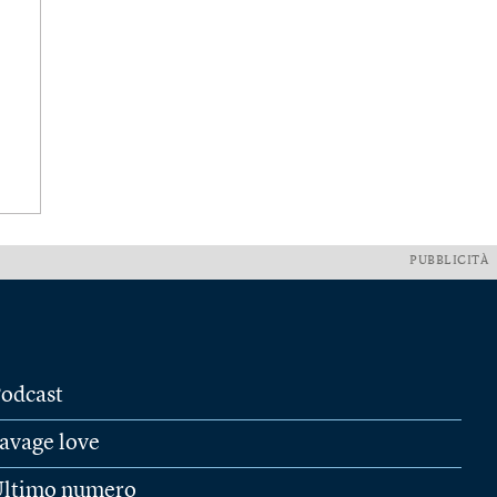
PUBBLICITÀ
odcast
avage love
ltimo numero