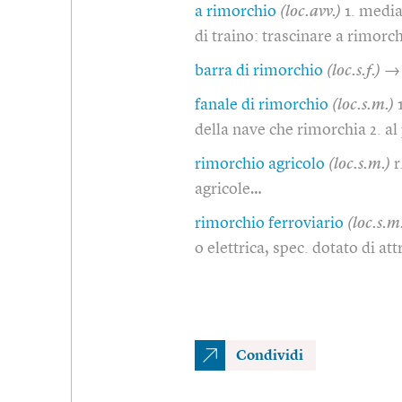
a rimorchio
(loc.avv.)
1. media
di traino: trascinare a rimorc
barra di rimorchio
(loc.s.f.)
→ 
fanale di rimorchio
(loc.s.m.)
della nave che rimorchia 2. al 
rimorchio agricolo
(loc.s.m.)
r
agricole…
rimorchio ferroviario
(loc.s.m
o elettrica, spec. dotato di att
Condividi