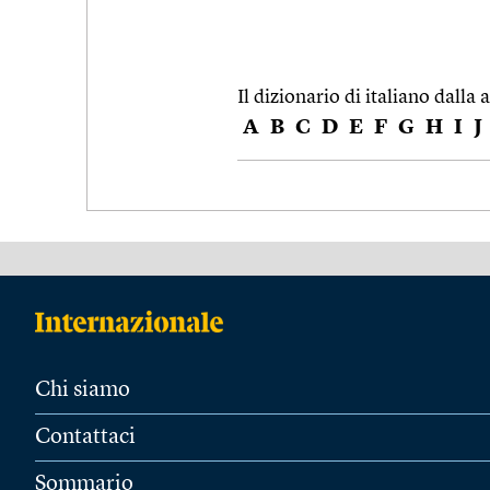
Il dizionario di italiano dalla a
A
B
C
D
E
F
G
H
I
J
Chi siamo
Contattaci
Sommario