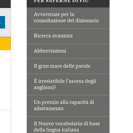
PER SAPERNE DI PIÙ
Avvertenze per la
consultazione del dizionario
A
Ricerca avanzata
Abbreviazioni
Il gran mare delle parole
È irresistibile l’ascesa degli
anglismi?
Un premio alla capacità di
adattamento
Il Nuovo vocabolario di base
della lingua italiana