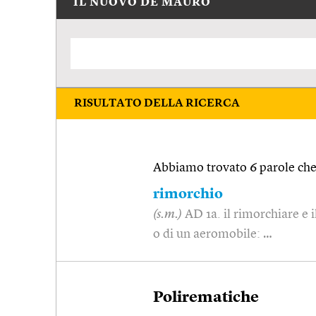
IL NUOVO DE MAURO
RISULTATO DELLA RICERCA
Abbiamo trovato 6 parole che 
rimorchio
(s.m.)
AD 1a. il rimorchiare e i
o di un aeromobile: …
Polirematiche