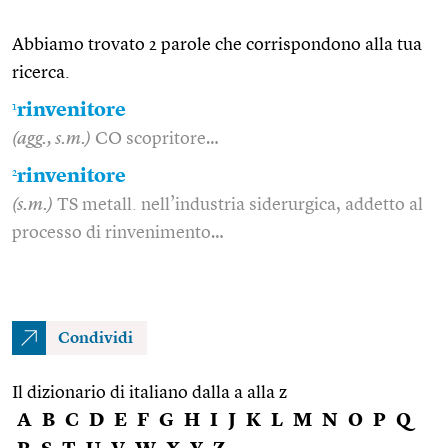
Abbiamo trovato 2 parole che corrispondono alla tua
ricerca.
1
rinvenitore
(agg., s.m.)
CO scopritore…
2
rinvenitore
(s.m.)
TS metall. nell’industria siderurgica, addetto al
processo di rinvenimento…
Condividi
Il dizionario di italiano dalla a alla z
A
B
C
D
E
F
G
H
I
J
K
L
M
N
O
P
Q