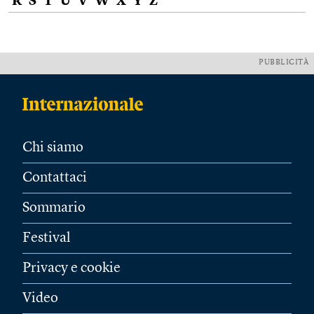
R
S
T
U
V
W
X
Y
Z
PUBBLICITÀ
Chi siamo
Contattaci
Sommario
Festival
Privacy e cookie
Video