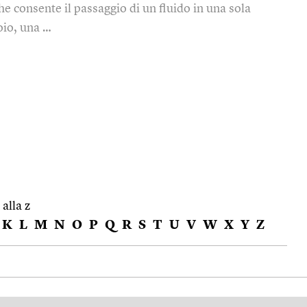
che consente il passaggio di un fluido in una sola
oio, una …
 alla z
K
L
M
N
O
P
Q
R
S
T
U
V
W
X
Y
Z