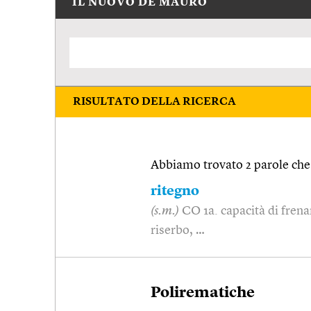
IL NUOVO DE MAURO
RISULTATO DELLA RICERCA
Abbiamo trovato 2 parole che 
ritegno
(s.m.)
CO 1a. capacità di frena
riserbo, …
Polirematiche