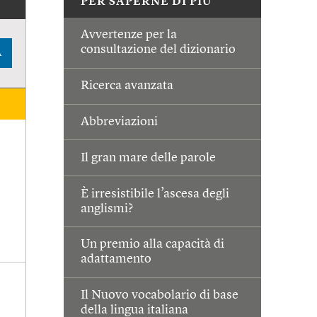
PER SAPERNE DI PIÙ
Avvertenze per la
consultazione del dizionario
A
Ricerca avanzata
Abbreviazioni
Il gran mare delle parole
È irresistibile l’ascesa degli
anglismi?
Un premio alla capacità di
adattamento
Il Nuovo vocabolario di base
della lingua italiana