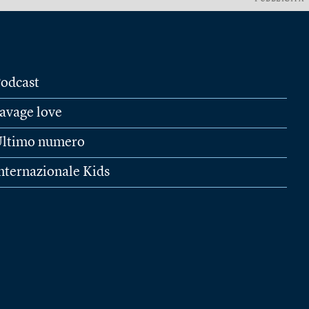
odcast
avage love
ltimo numero
nternazionale Kids