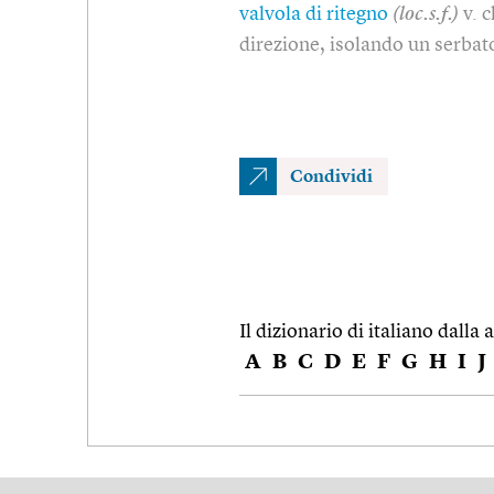
valvola di ritegno
(loc.s.f.)
v. 
direzione, isolando un serbat
Condividi
Il dizionario di italiano dalla a
A
B
C
D
E
F
G
H
I
J