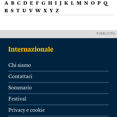
A
B
C
D
E
F
G
H
I
J
K
L
M
N
O
P
Q
R
S
T
U
V
W
X
Y
Z
PUBBLICITÀ
Chi siamo
Contattaci
Sommario
Festival
Privacy e cookie