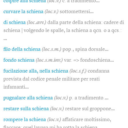
colpire alla schiena
(loc.v.)
c. a tradimento…
curvare la schiena
(loc.v.)
sottomettersi…
di schiena
(loc.avv.)
dalla parte della schiena: cadere di
schiena | volgendo le spalle, la schiena a qcn. o a qcs.:
…
filo della schiena
(loc.s.m.)
pop., spina dorsale…
fondo schiena
(loc.s.m.inv.)
var. => fondoschiena…
fucilazione alla, nella schiena
(loc.s.f.)
condanna
prevista dal codice penale militare per reati
infamanti…
pugnalare alla schiena
(loc.v.)
p. a tradimento.…
restare sulla schiena
(loc.v.)
restare sul groppone…
rompere la schiena
(loc.v.)
affaticare moltissimo,
fiaccare: quel lavoro mi ha rotto la schiena…